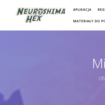
Przejdź
do
APLIKACJA
REG
treści
MATERIAŁY DO P
Mi
Of