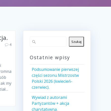
ja.
Szukaj
4
Ostatnie wpisy
i
Podsumowanie pierwszej
Ogromna
części sezonu Mistrzostw
osób
Polski 2026 (kwiecień-
 Jak my
czerwiec).
ział…
Wywiad z autorami
Partyzantów + akcja
charytatywna.