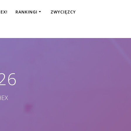
EX!
RANKINGI
ZWYCIĘZCY
26
HEX