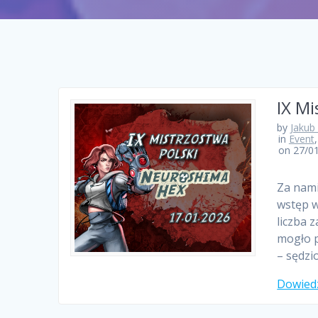
IX Mi
by
Jakub
in
Event
on 27/0
Za nami
wstęp w
liczba 
mogło p
– sędzi
Dowiedz