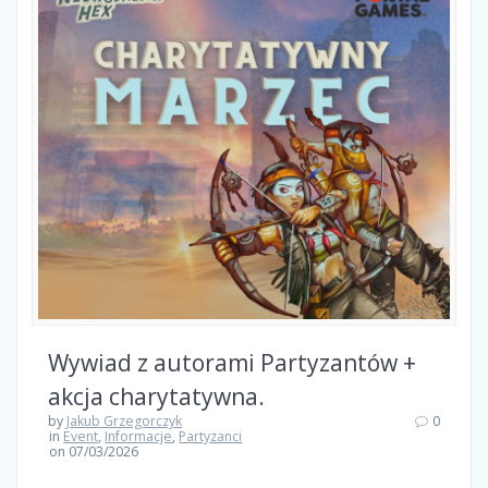
Wywiad z autorami Partyzantów +
akcja charytatywna.
by
Jakub Grzegorczyk
0
in
Event
,
Informacje
,
Partyzanci
on 07/03/2026