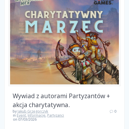
Wywiad z autorami Partyzantów +
akcja charytatywna.
by
Jakub Grzegorczyk
0
in
Event
,
Informacje
,
Partyzanci
on 07/03/2026