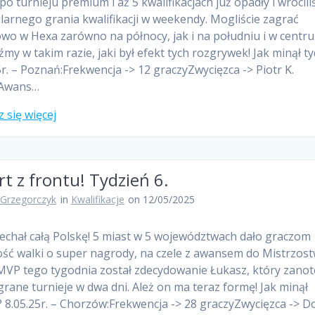
po turnieju premium i aż 5 kwalifikacjach już opadły i wrócil
larnego grania kwalifikacji w weekendy. Mogliście zagrać
owo w Hexa zarówno na północy, jak i na południu i w centr
my w takim razie, jaki był efekt tych rozgrywek! Jak minął t
5r. – Poznań:Frekwencja -> 12 graczyZwycięzca -> Piotr K.
)Awans…
 się więcej
t z frontu! Tydzień 6.
 Grzegorczyk
in
Kwalifikacje
on 12/05/2025
echał całą Polskę! 5 miast w 5 województwach dało graczom
ść walki o super nagrody, na czele z awansem do Mistrzos
 MVP tego tygodnia został zdecydowanie Łukasz, który zano
rane turnieje w dwa dni. Ależ on ma teraz formę! Jak minął
? 8.05.25r. – Chorzów:Frekwencja -> 28 graczyZwycięzca -> D