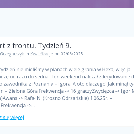
t z frontu! Tydzień 9.
 Grzegorczyk
in
Kwalifikacje
on 02/06/2025
tydzień nie mieliśmy w planach wiele grania w Hexa, więc ja
dzę od razu do sedna. Ten weekend należał zdecydowanie 
 zawodnika z Poznania – Igora. A oto dlaczego! Jak minął ty
5r. – Zielona Góra:Frekwencja -> 16 graczyZwycięzca -> Igor 
)Awans -> Rafał N. (Krosno Odrzańskie) 1.06.25r. –
:Frekwencja ->…
 się więcej