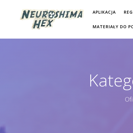
Przejdź
do
APLIKACJA
REG
treści
MATERIAŁY DO P
Kateg
Of