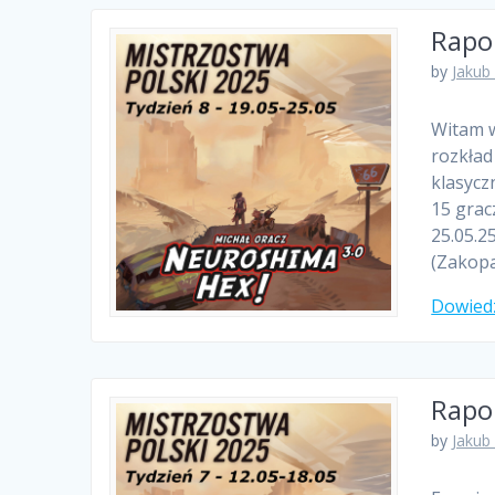
Rapor
by
Jakub
Witam w
rozkład
klasycz
15 grac
25.05.2
(Zakopa
Dowiedz
Rapor
by
Jakub