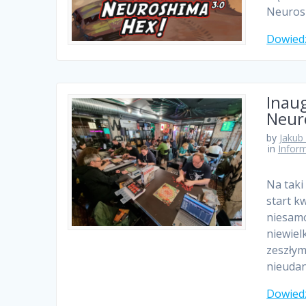
Neuros
Dowiedz
Inaug
Neur
by
Jakub
in
Infor
Na taki
start k
niesamo
niewiel
zeszłym
nieudan
Dowiedz