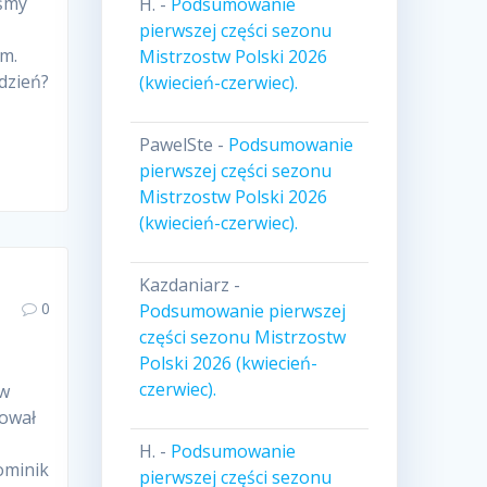
iśmy
H.
-
Podsumowanie
pierwszej części sezonu
um.
Mistrzostw Polski 2026
ydzień?
(kwiecień-czerwiec).
PawelSte
-
Podsumowanie
pierwszej części sezonu
Mistrzostw Polski 2026
(kwiecień-czerwiec).
Kazdaniarz
-
0
Podsumowanie pierwszej
części sezonu Mistrzostw
Polski 2026 (kwiecień-
czerwiec).
tw
tował
H.
-
Podsumowanie
ominik
pierwszej części sezonu