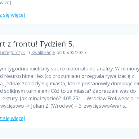
owice)…
 się więcej
t z frontu! Tydzień 5.
 Grzegorczyk
in
Kwalifikacje
on 05/05/2025
ym tygodniu mieliśmy sporo materiału do analizy. W minion
 Neuroshima Hex (co zrozumiałe) przegrała rywalizację z
, jednak znalazły się miasta, które postanowiły domknąć dł
 solidnym turniejem! Cóż to za miasta? Zapraszam was do
j lektury. Jak minął tydzień? 4.05.25r. – Wrocław:Frekwencja -
wycięstwo -> Julian Z. (Wrocław) – 3. zwycięstwoAwans…
 się więcej