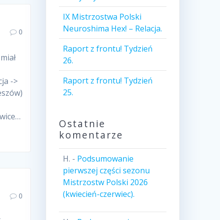
IX Mistrzostwa Polski
Neuroshima Hex! – Relacja.
0
Raport z frontu! Tydzień
 miał
26.
Raport z frontu! Tydzień
ja ->
25.
eszów)
owice…
Ostatnie
komentarze
H.
-
Podsumowanie
pierwszej części sezonu
Mistrzostw Polski 2026
(kwiecień-czerwiec).
0