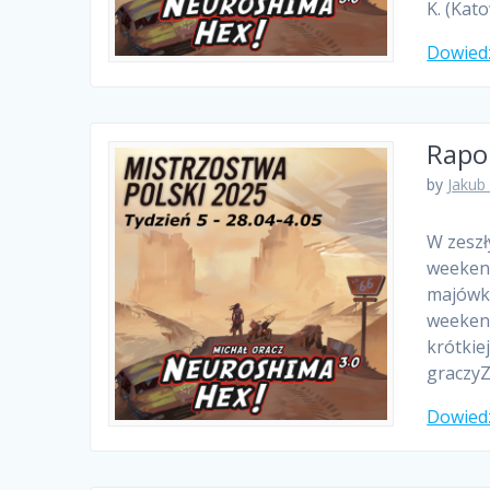
K. (Kat
Dowiedz
Rapor
by
Jakub
W zeszł
weekend
majówką
weekend
krótkie
graczyZ
Dowiedz