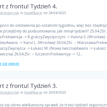
t z frontu! Tydzień 4.
 Grzegorczyk
in
Kwalifikacje
on 28/04/2025
oro do omówienia po ostatnim tygodniu, więc bez zbędny
 przejdźmy do podsumowania. Jak minął tydzień? 25.04.25r.
:Frekwencja -> 8 graczyZwyciężczyni -> Hanna S. (Wrocław) –
twoAwans -> Karol L. (Wrocław) 26.04.25r. – Warszawa:Frek
raczyZwycięzca -> Łukasz M. (Nowa Iwiczna)Awans -> Łukasz
wiczna) 26.04.25r. – Szczecin:Frekwencja -> 12…
 się więcej
t z frontu! Tydzień 3.
 Grzegorczyk
in
Kwalifikacje
on 20/04/2025
ący się okres wielkanocny sprawił, że trzeci tydzień tegorocz