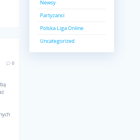
Newsy
Partyzanci
Polska Liga Online
Uncategorized
0
obą
az
jnych