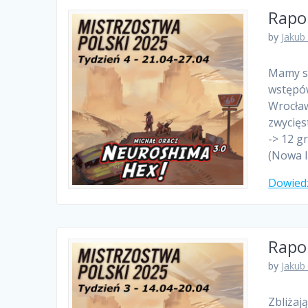
Rapor
by
Jakub
Mamy sp
wstępów
Wrocław
zwycięs
-> 12 g
(Nowa I
Dowiedz
Rapor
by
Jakub
Zbliżaj