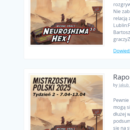
rozgryw
Nie zab
relacją 
Lublin:
Bartosz 
graczyZ
Dowiedz
Rapor
by
Jakub
Pewnie 
mogą si
dłużej 
podsumo
się na 