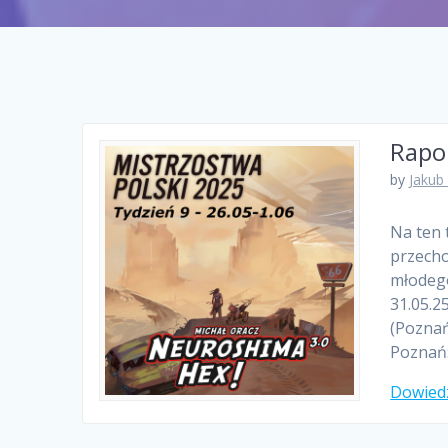
Rapor
by
Jakub
Na ten 
przecho
młodego
31.05.2
(Poznań
Poznań
Dowiedz