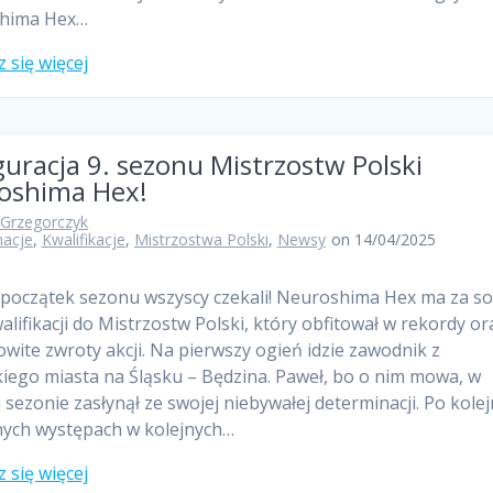
hima Hex…
 się więcej
uracja 9. sezonu Mistrzostw Polski
oshima Hex!
 Grzegorczyk
macje
,
Kwalifikacje
,
Mistrzostwa Polski
,
Newsy
on 14/04/2025
 początek sezonu wszyscy czekali! Neuroshima Hex ma za s
walifikacji do Mistrzostw Polski, który obfitował w rekordy or
wite zwroty akcji. Na pierwszy ogień idzie zawodnik z
kiego miasta na Śląsku – Będzina. Paweł, bo o nim mowa, w
 sezonie zasłynął ze swojej niebywałej determinacji. Po kole
ych występach w kolejnych…
 się więcej