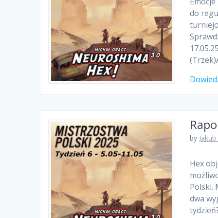
Emocje 
do regu
turniej
Sprawdź
17.05.2
(Trzek
Dowiedz
Rapor
by
Jakub
Hex obj
możliwo
Polski.
dwa wyg
tydzień