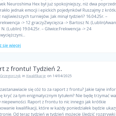
ek Neuroshima Hex był już spokojniejszy, niż dwa poprzedn
rakło jednak emocji i epickich pojedynków! Ruszajmy z krótk
z najświeższych turniejów. Jak minął tydzień? 16.04.25r. –
Frekwencja -> 12 graczyZwycięzca -> Bartosz N. (Lublin)Awan
N. (Lublin) 19.04.25r. – Gliwice:Frekwencja -> 24
wyciężczyni…
 się więcej
t z frontu! Tydzień 2.
 Grzegorczyk
in
Kwalifikacje
on 14/04/2025
zastanawiacie się cóż to za raport z frontu? Jakie tajne info
ę kryć za tym enigmatycznym tytułem? Nie będę trzymać w
w niepewności. Raport z frontu to nic innego jak krótkie
wanie kwalifikacji, które w każdy poniedziałek będzie uka
stronie. Od teraz tydzień w tydzień możecie śledzić rozgrywki