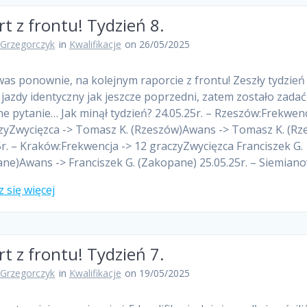
t z frontu! Tydzień 8.
 Grzegorczyk
in
Kwalifikacje
on 26/05/2025
as ponownie, na kolejnym raporcie z frontu! Zeszły tydzień
 jazdy identyczny jak jeszcze poprzedni, zatem zostało zadać
ne pytanie… Jak minął tydzień? 24.05.25r. – Rzeszów:Frekwenc
zyZwycięzca -> Tomasz K. (Rzeszów)Awans -> Tomasz K. (Rz
5r. – Kraków:Frekwencja -> 12 graczyZwycięzca Franciszek G.
ne)Awans -> Franciszek G. (Zakopane) 25.05.25r. – Siemian
 się więcej
t z frontu! Tydzień 7.
 Grzegorczyk
in
Kwalifikacje
on 19/05/2025