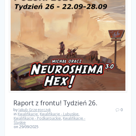
Raport z frontu! Tydzień 26.
by
Jakub Grzegorczyk
0
in
Kwalifikacje
,
Kwalifikacje - Lubuskie
,
Kwalifikacje - Podkarpackie
,
Kwalifikacje -
Śląskie
on 29/09/2025