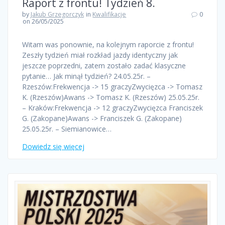
Raport z frontu! Tydzień 8.
by
Jakub Grzegorczyk
in
Kwalifikacje
0
on 26/05/2025
Witam was ponownie, na kolejnym raporcie z frontu!
Zeszły tydzień miał rozkład jazdy identyczny jak
jeszcze poprzedni, zatem zostało zadać klasyczne
pytanie… Jak minął tydzień? 24.05.25r. –
Rzeszów:Frekwencja -> 15 graczyZwycięzca -> Tomasz
K. (Rzeszów)Awans -> Tomasz K. (Rzeszów) 25.05.25r.
– Kraków:Frekwencja -> 12 graczyZwycięzca Franciszek
G. (Zakopane)Awans -> Franciszek G. (Zakopane)
25.05.25r. – Siemianowice…
Dowiedz się więcej