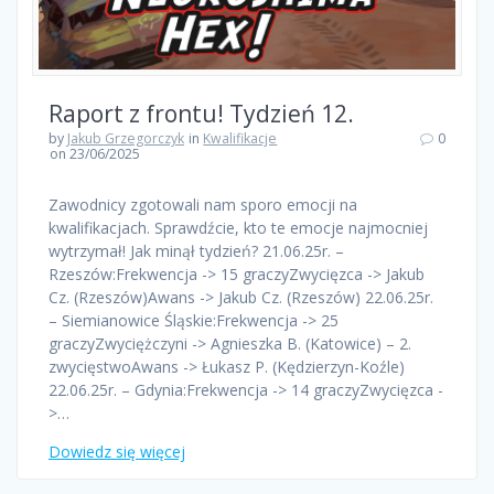
Raport z frontu! Tydzień 12.
by
Jakub Grzegorczyk
in
Kwalifikacje
0
on 23/06/2025
Zawodnicy zgotowali nam sporo emocji na
kwalifikacjach. Sprawdźcie, kto te emocje najmocniej
wytrzymał! Jak minął tydzień? 21.06.25r. –
Rzeszów:Frekwencja -> 15 graczyZwycięzca -> Jakub
Cz. (Rzeszów)Awans -> Jakub Cz. (Rzeszów) 22.06.25r.
– Siemianowice Śląskie:Frekwencja -> 25
graczyZwyciężczyni -> Agnieszka B. (Katowice) – 2.
zwycięstwoAwans -> Łukasz P. (Kędzierzyn-Koźle)
22.06.25r. – Gdynia:Frekwencja -> 14 graczyZwycięzca -
>…
Dowiedz się więcej