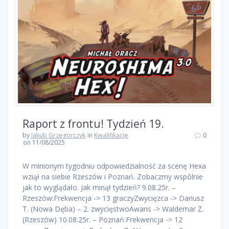
Raport z frontu! Tydzień 19.
by
Jakub Grzegorczyk
in
Kwalifikacje
0
on 11/08/2025
W minionym tygodniu odpowiedzialność za scenę Hexa
wziął na siebie Rzeszów i Poznań. Zobaczmy wspólnie
jak to wyglądało. Jak minął tydzień? 9.08.25r. –
Rzeszów:Frekwencja -> 13 graczyZwycięzca -> Dariusz
T. (Nowa Dęba) – 2. zwycięstwoAwans -> Waldemar Ż.
(Rzeszów) 10.08.25r. – Poznań:Frekwencja -> 12